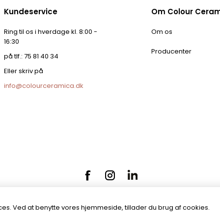
Kundeservice
Om Colour Cera
Ring til os i hverdage kl. 8:00 -
Om os
16:30
Producenter
på tlf.: 75 81 40 34
Eller skriv på
info@colourceramica.dk
es. Ved at benytte vores hjemmeside, tillader du brug af cookies.