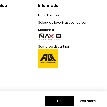
mica
Information
Login til siden
Salgs- og leveringsbetingelser
Medlem af:
Samarbejdspartner:
OK
Læs mere
Copyright © 2026 Colour Ceramica A/S. Alle rettigheder forbeholdt.