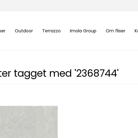
iser
Outdoor
Terrazzo
Imola Group
Om fliser
K
ter tagget med '2368744'