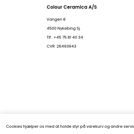
Colour Ceramica A/S
Vangen 8
4500 Nykøbing Sj.
Tlf.: +45 75 81 40 34
CVR: 26493943
Cookies hjælper os med at holde styr på varekurv og andre servic
Powered by
nopCommerce