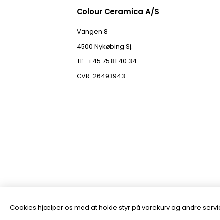
Colour Ceramica A/S
Vangen 8
4500 Nykøbing Sj.
Tlf.: +45 75 81 40 34
CVR: 26493943
Cookies hjælper os med at holde styr på varekurv og andre servic
Powered by
nopCommerce