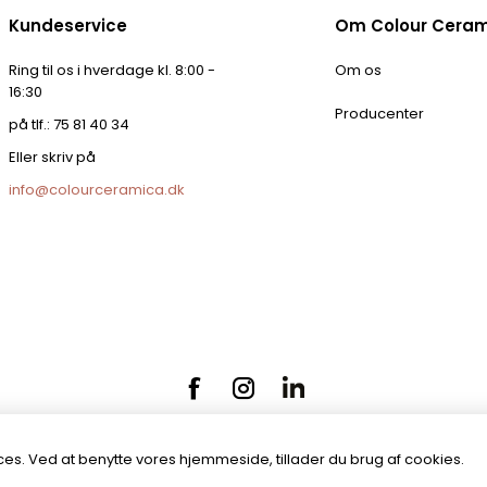
Kundeservice
Om Colour Cera
Ring til os i hverdage kl. 8:00 -
Om os
16:30
Producenter
på tlf.: 75 81 40 34
Eller skriv på
info@colourceramica.dk
es. Ved at benytte vores hjemmeside, tillader du brug af cookies.