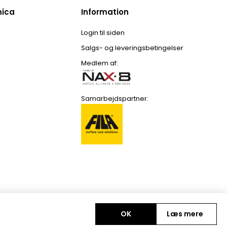
mica
Information
Login til siden
Salgs- og leveringsbetingelser
Medlem af:
Samarbejdspartner:
OK
Læs mere
Copyright © 2026 Colour Ceramica A/S. Alle rettigheder forbeholdt.