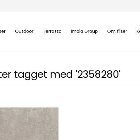
iser
Outdoor
Terrazzo
Imola Group
Om fliser
K
ter tagget med '2358280'